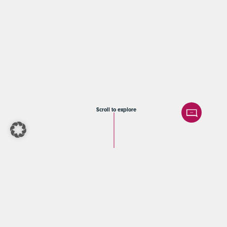
Scroll to explore
BELGRAVIA & CO. verfolgt eine
nachhaltige Wachstumsstrategie.